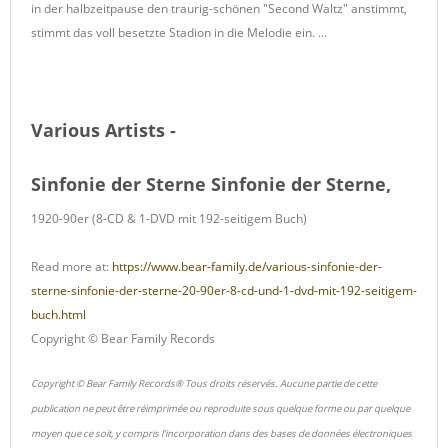
in der halbzeitpause den traurig-schönen "Second Waltz" anstimmt,
stimmt das voll besetzte Stadion in die Melodie ein. ...
Various Artists -
Sinfonie der Sterne Sinfonie der Sterne,
1920-90er (8-CD & 1-DVD mit 192-seitigem Buch)
Read more at:
https://www.bear-family.de/various-sinfonie-der-
sterne-sinfonie-der-sterne-20-90er-8-cd-und-1-dvd-mit-192-seitigem-
buch.html
Copyright © Bear Family Records
Copyright © Bear Family Records® Tous droits réservés. Aucune partie de cette
publication ne peut être réimprimée ou reproduite sous quelque forme ou par quelque
moyen que ce soit, y compris l'incorporation dans des bases de données électroniques