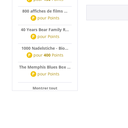
800 affiches de films ...
P
pour
Points
40 Years Bear Family R...
P
pour
Points
1000 Nadelstiche - Bio...
P
pour
400
Points
The Memphis Blues Box ...
P
pour
Points
Montrer tout