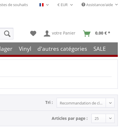
stes de souhaits
Assistance/aide
Français- FR
votre Panier
0,00 € *
lager
Vinyl
d'autres catégories
SALE
Tri :
Articles par page :