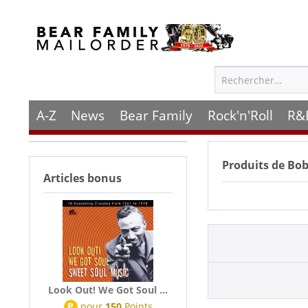
A-Z
News
Bear Family
Rock'n'Roll
R&
Produits de
Bob
Articles bonus
Look Out! We Got Soul ...
P
pour
150
Points