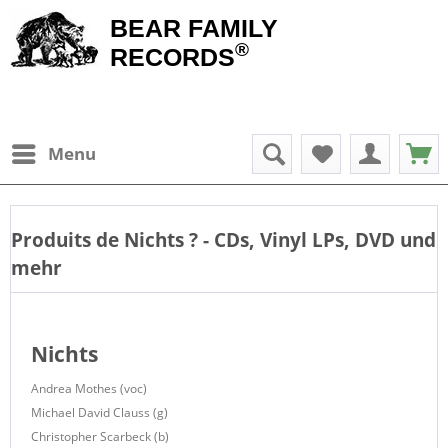
BEAR FAMILY
®
RECORDS
Menu
Produits de
Nichts
? - CDs, Vinyl LPs, DVD und
mehr
Nichts
Andrea Mothes (voc)
Michael David Clauss (g)
Christopher Scarbeck (b)