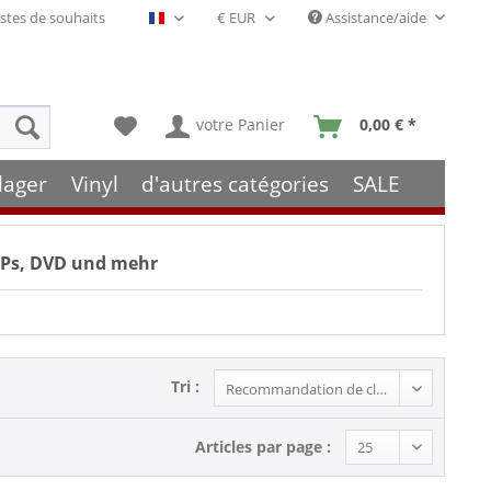
stes de souhaits
Assistance/aide
Français- FR
votre Panier
0,00 € *
lager
Vinyl
d'autres catégories
SALE
 LPs, DVD und mehr
Tri :
Articles par page :