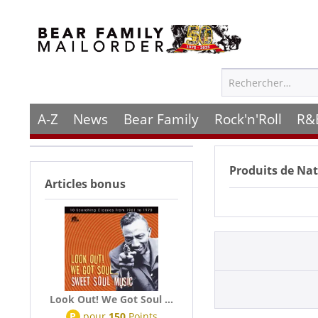
A-Z
News
Bear Family
Rock'n'Roll
R&
Produits de
Nati
Articles bonus
Look Out! We Got Soul ...
P
pour
150
Points