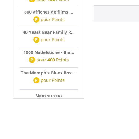
800 affiches de films ...
P
pour
Points
40 Years Bear Family R...
P
pour
Points
1000 Nadelstiche - Bio...
P
pour
400
Points
The Memphis Blues Box ...
P
pour
Points
Montrer tout