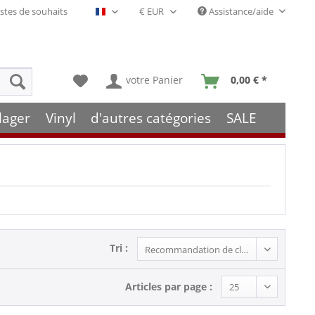
stes de souhaits
Assistance/aide
Français- FR
votre Panier
0,00 € *
lager
Vinyl
d'autres catégories
SALE
Tri :
Articles par page :