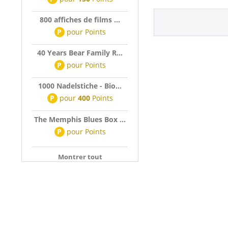
800 affiches de films ...
P
pour
Points
40 Years Bear Family R...
P
pour
Points
1000 Nadelstiche - Bio...
P
pour
400
Points
The Memphis Blues Box ...
P
pour
Points
Montrer tout