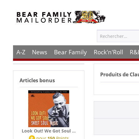
A-Z
News
Bear Family
Rock'n'Roll
R&
Produits de
Cla
Articles bonus
Look Out! We Got Soul ...
P
pour
150
Points