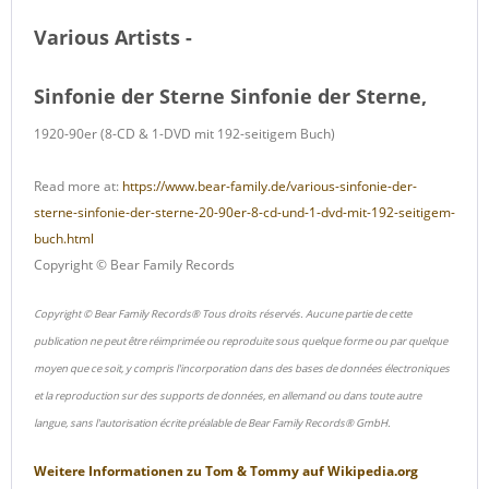
Various Artists -
Sinfonie der Sterne Sinfonie der Sterne,
1920-90er (8-CD & 1-DVD mit 192-seitigem Buch)
Read more at:
https://www.bear-family.de/various-sinfonie-der-
sterne-sinfonie-der-sterne-20-90er-8-cd-und-1-dvd-mit-192-seitigem-
buch.html
Copyright © Bear Family Records
Copyright © Bear Family Records® Tous droits réservés. Aucune partie de cette
publication ne peut être réimprimée ou reproduite sous quelque forme ou par quelque
moyen que ce soit, y compris l'incorporation dans des bases de données électroniques
et la reproduction sur des supports de données, en allemand ou dans toute autre
langue, sans l'autorisation écrite préalable de Bear Family Records® GmbH.
Weitere Informationen zu
Tom & Tommy
auf
Wikipedia.org