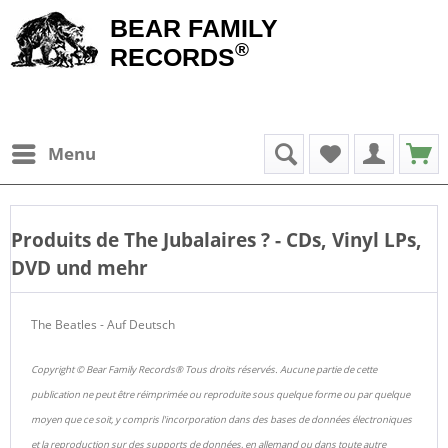
BEAR FAMILY
®
RECORDS
Menu
Produits de
The Jubalaires
? - CDs, Vinyl LPs,
DVD und mehr
The Beatles - Auf Deutsch
Copyright © Bear Family Records® Tous droits réservés. Aucune partie de cette
publication ne peut être réimprimée ou reproduite sous quelque forme ou par quelque
moyen que ce soit, y compris l'incorporation dans des bases de données électroniques
et la reproduction sur des supports de données, en allemand ou dans toute autre