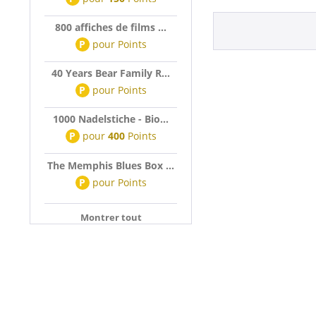
800 affiches de films ...
P
pour
Points
40 Years Bear Family R...
P
pour
Points
1000 Nadelstiche - Bio...
P
pour
400
Points
The Memphis Blues Box ...
P
pour
Points
Montrer tout