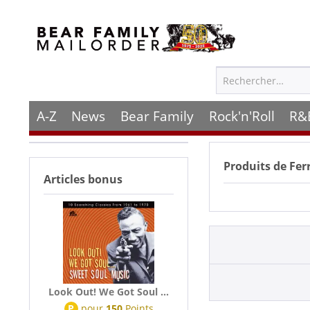
A-Z
News
Bear Family
Rock'n'Roll
R&
Produits de
Fer
Articles bonus
Look Out! We Got Soul ...
P
pour
150
Points