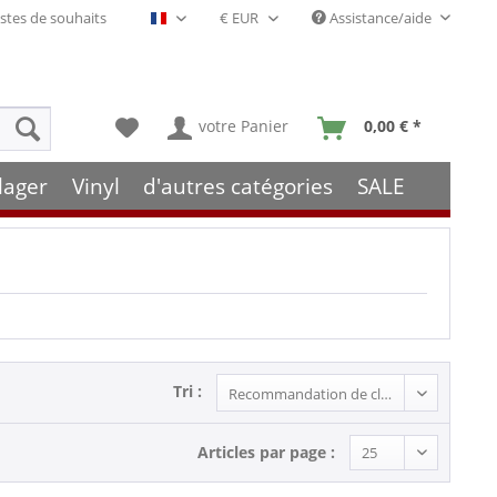
stes de souhaits
Assistance/aide
Français- FR
votre Panier
0,00 € *
lager
Vinyl
d'autres catégories
SALE
Tri :
Articles par page :