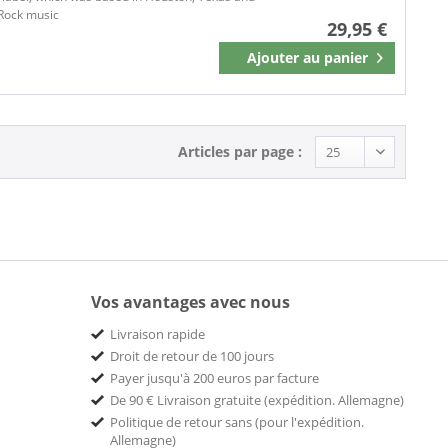
AUS
Rock music
29,95 €
AVENUE RECORDS
Ajouter au
panier
Mémoriser
BACK ON BLACK
Bad Joker
Barnaby Records
Barnyard
Articles par page :
Bassball Recordings
BE! Records
BE! SHARP
Barrence Whitfield Soul Savage Arkestra, The
Bear Family Records
BEAR TRACKS
Beat Generation
Vos avantages avec nous
Beat Generaton
Livraison rapide
BELLAPHON
Droit de retour de 100 jours
Bellaphon Records
Payer jusqu'à 200 euros par facture
De 90 € Livraison gratuite (expédition. Allemagne)
Bell Records
Politique de retour sans (pour l'expédition.
Ben Dover Inc.
Allemagne)