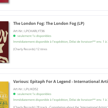
Antoine
Archies, The
Armstrong, Louis
The London Fog:
The London Fog (LP)
Armstrong, Louis
Arthur
Art-Nr.: LPCHARLY736
Astaire, Fred
seulement 1x disponibles
Immédiatement disponible à l'expédition, Délai de livraison** env. 1 à 
Astronauts, The
Atkins, Chet
(Charly Records) 12 titres
Atlantides, Les
Avalon, Frankie
B. Bumble & The Stingers
Bachman Turner Overdrive
Bad Mojos
Various:
Epitaph For A Legend - International Arti
Bad Roads, The
Art-Nr.: LPLIKD52
Bailey, Judy
seulement 1x disponibles
Baker Selection, George
Immédiatement disponible à l'expédition, Délai de livraison** env. 1 à 
Baker, Chet
(Charly Records) 28 track - Compilation about the 'International Artist