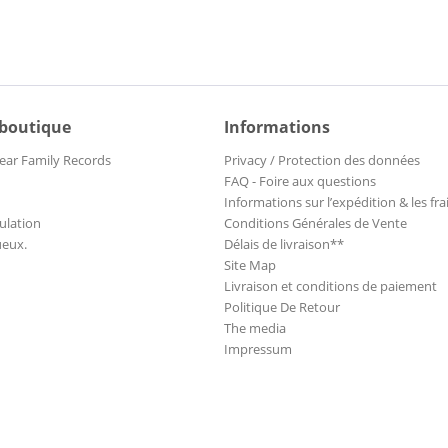
Beach Boys, The
Beans, The
Beat Man
Beatles, The
Beatles, The
 boutique
Informations
Beaver & The Trappers
ear Family Records
Privacy / Protection des données
Beck, Jeff
FAQ - Foire aux questions
Bee Gees, The
Informations sur l’expédition & les fra
Belharras, The
ulation
Conditions Générales de Vente
Bell, Aaron Trio
ueux.
Délais de livraison**
Site Map
Bell, Vincent
Livraison et conditions de paiement
Bellrays, The
Politique De Retour
Bennett, Tony
The media
Bernard, Kenny & The Wrangle
Impressum
Bernstein, Elmer
Berry, Mike
Betts, Dickey