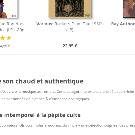
The Ronettes
Various:
Rockers From The 1960s
Ray Antho
ica (LP, 180g
(LP)
I
)
22,95 €
4,95 €
Le son chaud et authentique
c’est vivre la musique autrement. Cette catégorie te propose une sélection riche e
ur les passionnés de platines & d’émotions analogiques.
e intemporel à la pépite culte
lectionneurs, DJs ou simples amoureux du vinyle – une sélection soignée, des pre