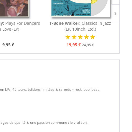
ny:
Plays For Dancers
T-Bone Walker:
Classics In Jazz
Georg
n Love (LP)
(LP, 10inch, Ltd.)
Hou
9,95 €
19,95 €
24,95 €
n LPs, 45 tours, éditions limitées & raretés – rock, pop, beat,
ssages de qualité & une passion commune : le vrai son.