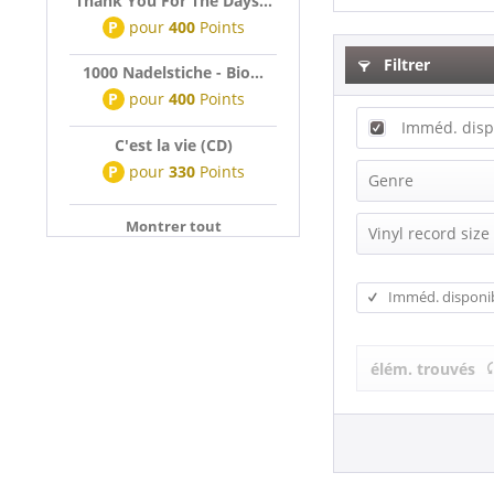
Thank You For The Days...
P
pour
400
Points
Filtrer
1000 Nadelstiche - Bio...
P
pour
400
Points
Imméd. disp
C'est la vie (CD)
P
pour
330
Points
Genre
Montrer tout
Beat
Vinyl record size
Blues
EP (7 inch)
Christmas
Imméd. disponi
EP (10 inch)
Country
EP (12inch)
Disco, Cari
élém. trouvés
EP, Maxi (10,
Folk
LP
Funk
LP (10 inch)
Jazz
LP (12 Inch)
Latin
Single (7 Inc
Miscellaneo