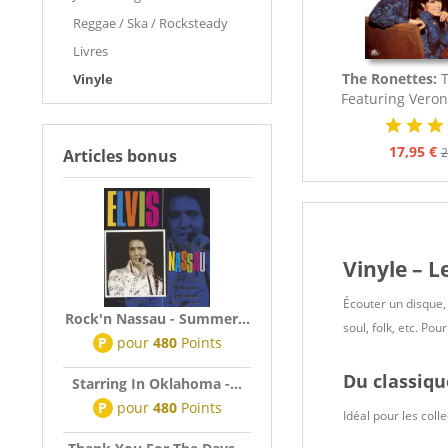
Reggae / Ska / Rocksteady
Livres
The Ronettes:
Vinyle
Featuring Veron
Vinyl
17,95 €
2
Articles bonus
Vinyle – 
Écouter un disque, 
Rock'n Nassau - Summer...
soul, folk, etc. Po
P
pour
480
Points
Du classiqu
Starring In Oklahoma -...
P
pour
480
Points
Idéal pour les col