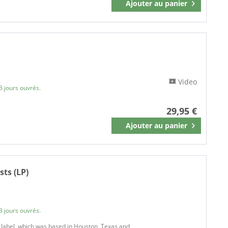
Ajouter au
panier
Mémoriser
AMHERST
AMIGA
Amoeba Records
AMS Records
ANALOGUE PRODUCTIONS
Angry Young Woman Records
Video
3 jours ouvrés.
APPLE
Archives Of America
29,95 €
Arc Records
Ajouter au
panier
Mémoriser
ARISTA
Arista Records
Art Of Music
Asylum Records
sts (LP)
ATCO
ATLANTIC
Atlantic Recording
3 jours ouvrés.
Atlantic Records
s' label, which was based in Houston, Texas and