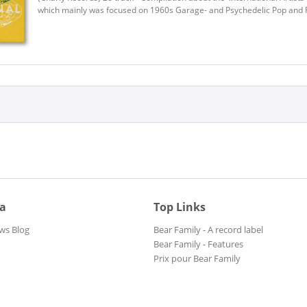
Baker, Ginger
which mainly was focused on 1960s Garage- and Psychedelic Pop and 
Balu & Die Surfgrammeln
Balu & Die Surfgrammeln
Bang Mustang
Bang Mustang
Barber, Chris & Dr. John
Barbwire, Mike
Barnes, George
Baroques, The
Barry, John
Basie, Count
ia
Top Links
Bassey, Shirley
ws Blog
Bear Family - A record label
Batman Theme
Bear Family - Features
Prix pour Bear Family
Baton Rouge
Baxter, Les
Beach Boys, The