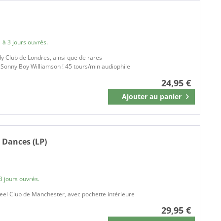
ABKCO
abkco Music
Abraham
 à 3 jours ouvrés.
Ace Records
y Club de Londres, ainsi que de rares
Ace Records - Big Beat
t Sonny Boy Williamson ! 45 tours/min audiophile
ACID JAZZ
24,95 €
ACROBAT
Ajouter au
panier
Mémoriser
ACR Records
AIR CUTS
Albert Productions
 Dances (LP)
Alberts Records
ALIVE
ALLMAN BROTHERS BAND
3 jours ouvrés.
ALL SCORE MEDIA
ALL STAR
heel Club de Manchester, avec pochette intérieure
AMERICANA ANTHROPOLOGY
29,95 €
American Pie