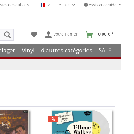
stes de souhaits
Assistance/aide
Français- FR
votre Panier
0,00 € *
hlager
Vinyl
d'autres catégories
SALE