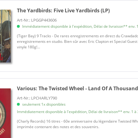
ch)
Limited Edition
Allman, Gregg
The Yardbirds:
Five Live Yardbirds (LP)
ch)
Picture Disc
Aloha Sluts, The
Art-Nr.: LPGGP443606
Testpressing
Alpert's Tijuana Brass, Herb
Immédiatement disponible à l'expédition, Délai de livraison** env. 1
Alpert, Herb
(Tiger Bay) 9 Tracks - De rares enregistrements en direct du Crawdadd
Amen Corner
enregistrements en studio. Bien sûr avec Eric Clapton et Special Gues
vinyle 180g!...
Amigos de Maria
Amram, David
Andre Tanker Five
d Volksmusik
Andrews Sisters, The
Andrews, Courtney Marie
 & Musicals
Various:
The Twisted Wheel - Land Of A Thousand
Andrusco, Billy
Angie & The Citations
Art-Nr.: LPCHARLY790
Animals, The
seulement 1x disponibles
an Folk
Immédiatement disponible à l'expédition, Délai de livraison** env. 1 à 
Anka, Paul
Antheil, George
(Charly Records) 16 titres - 60e anniversaire du légendaire Twisted W
imprimée contenant des notes et des souvenirs.
Anthony, Ray
Anthony, Ray