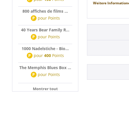
Weitere Information
800 affiches de films ...
P
pour
Points
40 Years Bear Family R...
P
pour
Points
1000 Nadelstiche - Bio...
P
pour
400
Points
The Memphis Blues Box ...
P
pour
Points
Montrer tout