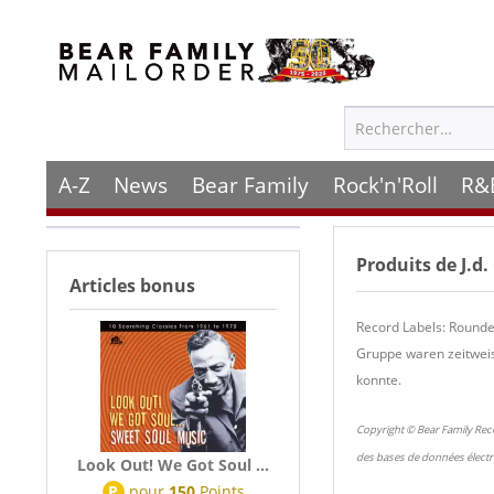
A-Z
News
Bear Family
Rock'n'Roll
R&
Produits de
J.d
Articles bonus
Record Labels: Rounde
Gruppe waren zeitweis
konnte.
Copyright © Bear Family Rec
des bases de données électr
Look Out! We Got Soul ...
P
pour
150
Points