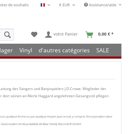
stes de souhaits
Assistance/aide
Français- FR
votre Panier
0,00 € *
lager
Vinyl
d'autres catégories
SALE
eitung des Sängers und Banjospielers J.D.Crowe. Mitglieder der
r dort seinen an Merle Haggard angelehnten Gesangsstil pflegen
 sous quelque forme ou par quelque moyen que ce soit, y compris l'incorporation dans
l'autorisation écrite préalable de Bear Family Records® GmbH.