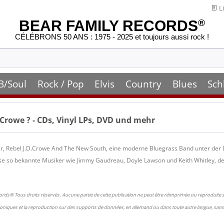
Li
BEAR FAMILY RECORDS
®
CÉLÉBRONS 50 ANS : 1975 - 2025 et toujours aussi rock !
B/Soul
Rock / Pop
Elvis
Country
Blues
Sch
. Crowe
? - CDs, Vinyl LPs, DVD und mehr
r, Rebel J.D.Crowe And The New South, eine moderne Bluegrass Band unter der L
e so bekannte Musiker wie Jimmy Gaudreau, Doyle Lawson und Keith Whitley, de
ords® Tous droits réservés. Aucune partie de cette publication ne peut être réimprimée ou reproduite
oniques et la reproduction sur des supports de données, en allemand ou dans toute autre langue, sans 