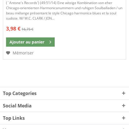
(`Antone's Records') (49:51/14) Eine witzige Kombination von eher
Chicago-orientierten Harmonicanummern und ruhigen Soulballaden / un
beau mélange présentant le style Chicago harmonica blues et la soul
sudiste. W/ W.C. CLARK / JON...
3,98 €
16,75 €
Ajouter au
panier
Mémoriser
Top Categories
Social Media
Top Links