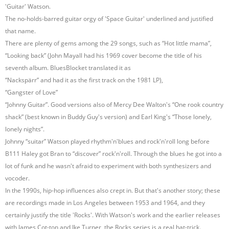
'Guitar' Watson.
The no-holds-barred guitar orgy of 'Space Guitar' underlined and justified
that name.
There are plenty of gems among the 29 songs, such as “Hot little mama”,
“Looking back” (John Mayall had his 1969 cover become the title of his
seventh album. BluesBlocket translated it as
“Nackspärr” and had it as the first track on the 1981 LP),
“Gangster of Love”
“Johnny Guitar”. Good versions also of Mercy Dee Walton's “One rook country
shack” (best known in Buddy Guy's version) and Earl King's “Those lonely,
lonely nights”.
Johnny “suitar” Watson played rhythm'n'blues and rock'n'roll long before
B111 Haley got Bran to “discover” rock'n'roll. Through the blues he got into a
lot of funk and he wasn't afraid to experiment with both synthesizers and
vocoder.
In the 1990s, hip-hop influences also crept in. But that's another story; these
are recordings made in Los Angeles between 1953 and 1964, and they
certainly justify the title 'Rocks'. With Watson's work and the earlier releases
with James Cot-ton and Ike Turner, the Rocks series is a real hat-trick.