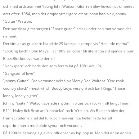
och med artistnamnet Young John Watson. Gitarren blev huvudinstrumentet
aret efter. 1954, men det dröjde ytterligare ett ár innan han blev Johnny
"Guitar" Watson.
Den sanslösa gitarrorgien i "Space guitar" strök under och motiverade det
namnet.
Det vimlar av guldkorn bland de 29 latarna, exempelvis "Hot little mama",
"Looking back" (John Mayall lät 1969 sin cover bli titellât pá sitt sjunde album.
BluesBlocket översatte den till
"Nackspärr" och hade den som första lát pả 1981 ars LP),
"Gangster of love"
"Johnny Guitar". Bra versioner ocksá av Mercy Dee Waltons "One rook
country shack" (mest känd i Buddy Guys version) och Earl Kings "Those
lonely, lonely nights".
Johnny "suitar" Watson spelade rhythm'n'blues och rock'n'rolt langt Innan
B111 Haley fick Bran att "upptäcka" rock 'n'rollen. Via Bluesen blev det
framät i tiden en hel del funk och han var inte heller räda for att
experimentera med bäde syntar och vocoder.
Pả 1990-talet smög sig även influenser av hip-hop in. Men det är en annan