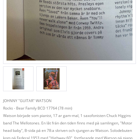
JOHNNY "GUITAR" WATSON
Rocks - Bear Family BCD 17764 (78 min)
Watson började som pianist, 17 ar gam-mal, 1 saxofonisten Chuck Higgins
band The Mellotones. En lât frán den tiden finns med pà samlingen, "Motor
head baby", B-sida pá en 78:a skriven och sjungen av Watson. Solodebuten
kom pá Federal 1953 med "Highway 60", fortfarande med Watson pá piano