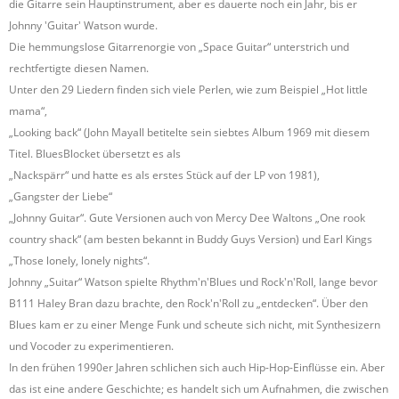
die Gitarre sein Hauptinstrument, aber es dauerte noch ein Jahr, bis er
Johnny 'Guitar' Watson wurde.
Die hemmungslose Gitarrenorgie von „Space Guitar“ unterstrich und
rechtfertigte diesen Namen.
Unter den 29 Liedern finden sich viele Perlen, wie zum Beispiel „Hot little
mama“,
„Looking back“ (John Mayall betitelte sein siebtes Album 1969 mit diesem
Titel. BluesBlocket übersetzt es als
„Nackspärr“ und hatte es als erstes Stück auf der LP von 1981),
„Gangster der Liebe“
„Johnny Guitar“. Gute Versionen auch von Mercy Dee Waltons „One rook
country shack“ (am besten bekannt in Buddy Guys Version) und Earl Kings
„Those lonely, lonely nights“.
Johnny „Suitar“ Watson spielte Rhythm'n'Blues und Rock'n'Roll, lange bevor
B111 Haley Bran dazu brachte, den Rock'n'Roll zu „entdecken“. Über den
Blues kam er zu einer Menge Funk und scheute sich nicht, mit Synthesizern
und Vocoder zu experimentieren.
In den frühen 1990er Jahren schlichen sich auch Hip-Hop-Einflüsse ein. Aber
das ist eine andere Geschichte; es handelt sich um Aufnahmen, die zwischen