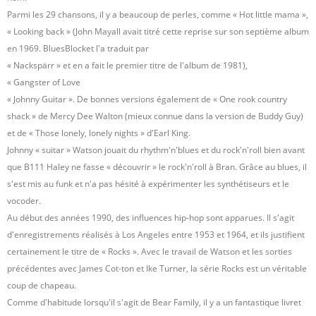
Parmi les 29 chansons, il y a beaucoup de perles, comme « Hot little mama »,
« Looking back » (John Mayall avait titré cette reprise sur son septième album
en 1969. BluesBlocket l'a traduit par
« Nackspärr » et en a fait le premier titre de l'album de 1981),
« Gangster of Love
« Johnny Guitar ». De bonnes versions également de « One rook country
shack » de Mercy Dee Walton (mieux connue dans la version de Buddy Guy)
et de « Those lonely, lonely nights » d'Earl King.
Johnny « suitar » Watson jouait du rhythm'n'blues et du rock'n'roll bien avant
que B111 Haley ne fasse « découvrir » le rock'n'roll à Bran. Grâce au blues, il
s'est mis au funk et n'a pas hésité à expérimenter les synthétiseurs et le
vocoder.
Au début des années 1990, des influences hip-hop sont apparues. Il s'agit
d'enregistrements réalisés à Los Angeles entre 1953 et 1964, et ils justifient
certainement le titre de « Rocks ». Avec le travail de Watson et les sorties
précédentes avec James Cot-ton et Ike Turner, la série Rocks est un véritable
coup de chapeau.
Comme d'habitude lorsqu'il s'agit de Bear Family, il y a un fantastique livret