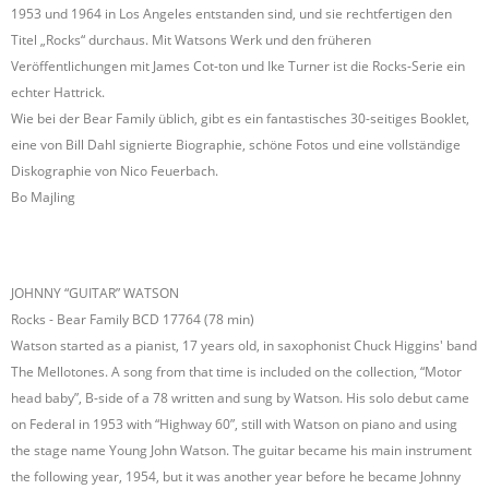
1953 und 1964 in Los Angeles entstanden sind, und sie rechtfertigen den
Titel „Rocks“ durchaus. Mit Watsons Werk und den früheren
Veröffentlichungen mit James Cot-ton und Ike Turner ist die Rocks-Serie ein
echter Hattrick.
Wie bei der Bear Family üblich, gibt es ein fantastisches 30-seitiges Booklet,
eine von Bill Dahl signierte Biographie, schöne Fotos und eine vollständige
Diskographie von Nico Feuerbach.
Bo Majling
JOHNNY “GUITAR” WATSON
Rocks - Bear Family BCD 17764 (78 min)
Watson started as a pianist, 17 years old, in saxophonist Chuck Higgins' band
The Mellotones. A song from that time is included on the collection, “Motor
head baby”, B-side of a 78 written and sung by Watson. His solo debut came
on Federal in 1953 with “Highway 60”, still with Watson on piano and using
the stage name Young John Watson. The guitar became his main instrument
the following year, 1954, but it was another year before he became Johnny