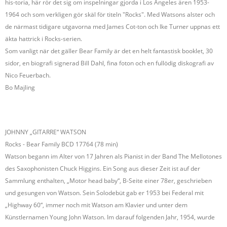
his-toria, här rör det sig om inspelningar gjorda i Los Angeles ären 1953-
1964 och som verkligen gör skäl för titeln "Rocks". Med Watsons alster och
de närmast tidigare utgavorna med James Cot-ton och Ike Turner uppnas ett
äkta hattrick i Rocks-serien.
Som vanligt när det gäller Bear Family är det en helt fantastisk booklet, 30
sidor, en biografi signerad Bill Dahl, fina foton och en fullödig diskografi av
Nico Feuerbach.
Bo Majling
JOHNNY „GITARRE“ WATSON
Rocks - Bear Family BCD 17764 (78 min)
Watson begann im Alter von 17 Jahren als Pianist in der Band The Mellotones
des Saxophonisten Chuck Higgins. Ein Song aus dieser Zeit ist auf der
Sammlung enthalten, „Motor head baby“, B-Seite einer 78er, geschrieben
und gesungen von Watson. Sein Solodebüt gab er 1953 bei Federal mit
„Highway 60“, immer noch mit Watson am Klavier und unter dem
Künstlernamen Young John Watson. Im darauf folgenden Jahr, 1954, wurde