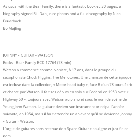
As usual with the Bear Family, there is a fantastic booklet, 30 pages, a
biography signed Bill Dahl, nice photos and a full discography by Nico
Feuerbach.
Bo Majling
JOHNNY « GUITAR » WATSON
Rocks - Bear Family BCD 17764 (78 min)
Watson a commencé comme pianiste, à 17 ans, dans le groupe du
saxophoniste Chuck Higgins, The Mellotones. Une chanson de cette époque
est incluse dans la collection, « Motor head baby », face B d'un 78 tours écrit
et chanté par Watson. Il fait ses débuts en solo sur Federal en 1953 avec «
Highway 60 », toujours avec Watson au piano et sous le nom de scène de
Young John Watson. La guitare devient son instrument principal l'année
suivante, en 1954, mais il faut attendre un an avant qu'il ne devienne Johnny
« Guitar » Watson.
L'orgie de guitares sans retenue de « Space Guitar » souligne et justifie ce
nom.